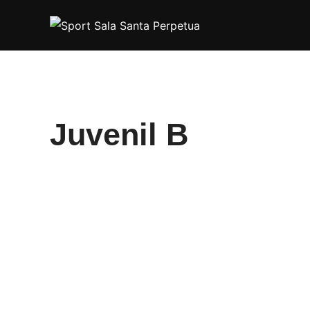
Saltar
al
contenido
Juvenil B